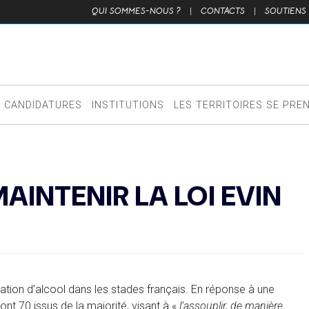
QUI SOMMES-NOUS ?
|
CONTACTS
|
SOUTIENS
CANDIDATURES
INSTITUTIONS
LES TERRITOIRES SE PRE
INTENIR LA LOI EVIN
mation d’alcool dans les stades français. En réponse à une
ont 70 issus de la majorité, visant à «
l’
assouplir, de manière