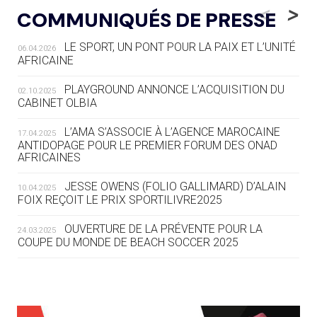
LE RÊVE DE VOIR LA LUGE ALPINE
<
>
COMMUNIQUÉS DE PRESSE
AUX JO « N'EST PAS FINI »
LE SPORT, UN PONT POUR LA PAIX ET L’UNITÉ
06.04.2026
05.08
— TIR À L'ARC
AFRICAINE
DES MONDIAUX À BRISBANE SUR LA
ROUTE DES JO 2032
PLAYGROUND ANNONCE L’ACQUISITION DU
02.10.2025
CABINET OLBIA
05.08
— ALPES FRANÇAISES 2030
LE VILLAGE OLYMPIQUE DES ARAVIS
L’AMA S’ASSOCIE À L’AGENCE MAROCAINE
17.04.2025
SE DESSINE
ANTIDOPAGE POUR LE PREMIER FORUM DES ONAD
AFRICAINES
04.08
— FOCUS DU JOUR
JESSE OWENS (FOLIO GALLIMARD) D’ALAIN
10.04.2025
LE COJOP A TROUVÉ SON VILLAGE
FOIX REÇOIT LE PRIX SPORTILIVRE2025
OLYMPIQUE LYONNAIS
OUVERTURE DE LA PRÉVENTE POUR LA
24.03.2025
COUPE DU MONDE DE BEACH SOCCER 2025
04.08
— ALLEMAGNE
« L'ALLEMAGNE PEUT DÉMONTRER
COMMENT ORGANISER DES JO
RESPONSABLES »
L’AMA FÉLICITE RICHARD POUND ET VALÉRIE
24.03.2025
FOURNEYRON, RÉCOMPENSÉS DE L’ORDRE OLYMPIQUE