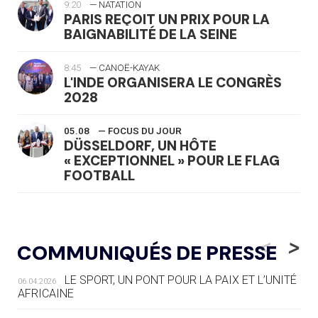
9:20
— NATATION
PARIS REÇOIT UN PRIX POUR LA
BAIGNABILITÉ DE LA SEINE
8:45
— CANOË-KAYAK
L'INDE ORGANISERA LE CONGRÈS
2028
05.08
— FOCUS DU JOUR
DÜSSELDORF, UN HÔTE
« EXCEPTIONNEL » POUR LE FLAG
FOOTBALL
05.08
— LUGE
LE RÊVE DE VOIR LA LUGE ALPINE
<
>
COMMUNIQUÉS DE PRESSE
AUX JO « N'EST PAS FINI »
LE SPORT, UN PONT POUR LA PAIX ET L’UNITÉ
06.04.2026
05.08
— TIR À L'ARC
AFRICAINE
DES MONDIAUX À BRISBANE SUR LA
ROUTE DES JO 2032