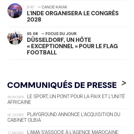
8:45
— CANOË-KAYAK
L'INDE ORGANISERA LE CONGRÈS
2028
05.08
— FOCUS DU JOUR
DÜSSELDORF, UN HÔTE
« EXCEPTIONNEL » POUR LE FLAG
FOOTBALL
05.08
— LUGE
LE RÊVE DE VOIR LA LUGE ALPINE
<
>
COMMUNIQUÉS DE PRESSE
AUX JO « N'EST PAS FINI »
LE SPORT, UN PONT POUR LA PAIX ET L’UNITÉ
06.04.2026
05.08
— TIR À L'ARC
AFRICAINE
DES MONDIAUX À BRISBANE SUR LA
ROUTE DES JO 2032
PLAYGROUND ANNONCE L’ACQUISITION DU
02.10.2025
CABINET OLBIA
05.08
— ALPES FRANÇAISES 2030
LE VILLAGE OLYMPIQUE DES ARAVIS
L’AMA S’ASSOCIE À L’AGENCE MAROCAINE
17.04.2025