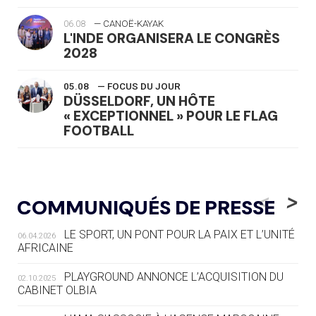
06.08
— CANOË-KAYAK
L'INDE ORGANISERA LE CONGRÈS
2028
05.08
— FOCUS DU JOUR
DÜSSELDORF, UN HÔTE
« EXCEPTIONNEL » POUR LE FLAG
FOOTBALL
05.08
— LUGE
LE RÊVE DE VOIR LA LUGE ALPINE
<
>
COMMUNIQUÉS DE PRESSE
AUX JO « N'EST PAS FINI »
LE SPORT, UN PONT POUR LA PAIX ET L’UNITÉ
06.04.2026
05.08
— TIR À L'ARC
AFRICAINE
DES MONDIAUX À BRISBANE SUR LA
ROUTE DES JO 2032
PLAYGROUND ANNONCE L’ACQUISITION DU
02.10.2025
CABINET OLBIA
05.08
— ALPES FRANÇAISES 2030