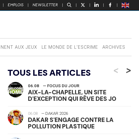
|
EMPLOIS
|
NEWSLETTER
|
|
|
|
|
NNENT AUX JEUX
LE MONDE DE L’ESCRIME
ARCHIVES
<
>
TOUS LES ARTICLES
06.08
— FOCUS DU JOUR
AIX-LA-CHAPELLE, UN SITE
D'EXCEPTION QUI RÊVE DES JO
06.08
— DAKAR 2026
DAKAR S'ENGAGE CONTRE LA
POLLUTION PLASTIQUE