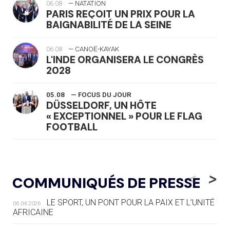
06.08
— NATATION
PARIS REÇOIT UN PRIX POUR LA
BAIGNABILITÉ DE LA SEINE
06.08
— CANOË-KAYAK
L'INDE ORGANISERA LE CONGRÈS
2028
05.08
— FOCUS DU JOUR
DÜSSELDORF, UN HÔTE
« EXCEPTIONNEL » POUR LE FLAG
FOOTBALL
05.08
— LUGE
LE RÊVE DE VOIR LA LUGE ALPINE
<
>
COMMUNIQUÉS DE PRESSE
AUX JO « N'EST PAS FINI »
LE SPORT, UN PONT POUR LA PAIX ET L’UNITÉ
06.04.2026
05.08
— TIR À L'ARC
AFRICAINE
DES MONDIAUX À BRISBANE SUR LA
ROUTE DES JO 2032