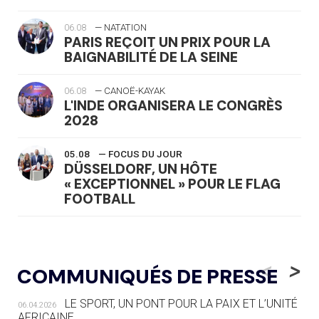
06.08
— NATATION
PARIS REÇOIT UN PRIX POUR LA
BAIGNABILITÉ DE LA SEINE
06.08
— CANOË-KAYAK
L'INDE ORGANISERA LE CONGRÈS
2028
05.08
— FOCUS DU JOUR
DÜSSELDORF, UN HÔTE
« EXCEPTIONNEL » POUR LE FLAG
FOOTBALL
05.08
— LUGE
LE RÊVE DE VOIR LA LUGE ALPINE
<
>
COMMUNIQUÉS DE PRESSE
AUX JO « N'EST PAS FINI »
LE SPORT, UN PONT POUR LA PAIX ET L’UNITÉ
06.04.2026
05.08
— TIR À L'ARC
AFRICAINE