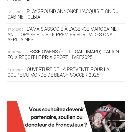
DES MONDIAUX À BRISBANE SUR LA
ROUTE DES JO 2032
PLAYGROUND ANNONCE L’ACQUISITION DU
02.10.2025
CABINET OLBIA
05.08
— ALPES FRANÇAISES 2030
LE VILLAGE OLYMPIQUE DES ARAVIS
L’AMA S’ASSOCIE À L’AGENCE MAROCAINE
17.04.2025
SE DESSINE
ANTIDOPAGE POUR LE PREMIER FORUM DES ONAD
AFRICAINES
04.08
— FOCUS DU JOUR
JESSE OWENS (FOLIO GALLIMARD) D’ALAIN
10.04.2025
LE COJOP A TROUVÉ SON VILLAGE
FOIX REÇOIT LE PRIX SPORTILIVRE2025
OLYMPIQUE LYONNAIS
OUVERTURE DE LA PRÉVENTE POUR LA
24.03.2025
COUPE DU MONDE DE BEACH SOCCER 2025
04.08
— ALLEMAGNE
« L'ALLEMAGNE PEUT DÉMONTRER
COMMENT ORGANISER DES JO
RESPONSABLES »
L’AMA FÉLICITE RICHARD POUND ET VALÉRIE
24.03.2025
FOURNEYRON, RÉCOMPENSÉS DE L’ORDRE OLYMPIQUE
L’AMA RECHERCHE DES HÔTES POUR LES
13.03.2025
04.08
— ESCRIME
RÉUNIONS DU CONSEIL DE FONDATION ET DU COMITÉ
LA FIE LANCE LES GRANDES
EXÉCUTIF
MANŒUVRES EN VUE DES JO