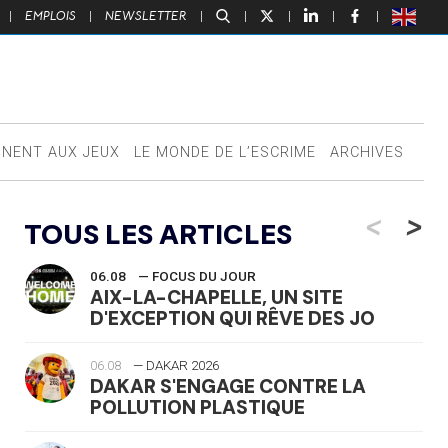
|
EMPLOIS
|
NEWSLETTER
|
|
|
|
|
NNENT AUX JEUX
LE MONDE DE L’ESCRIME
ARCHIVES
<
>
TOUS LES ARTICLES
06.08
— FOCUS DU JOUR
AIX-LA-CHAPELLE, UN SITE
D'EXCEPTION QUI RÊVE DES JO
06.08
— DAKAR 2026
DAKAR S'ENGAGE CONTRE LA
POLLUTION PLASTIQUE