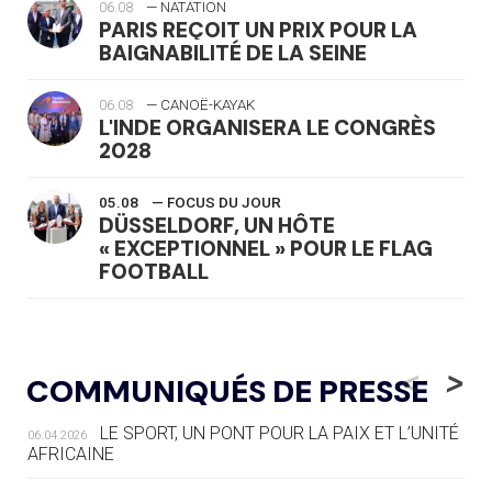
06.08
— NATATION
PARIS REÇOIT UN PRIX POUR LA
BAIGNABILITÉ DE LA SEINE
06.08
— CANOË-KAYAK
L'INDE ORGANISERA LE CONGRÈS
2028
05.08
— FOCUS DU JOUR
DÜSSELDORF, UN HÔTE
« EXCEPTIONNEL » POUR LE FLAG
FOOTBALL
05.08
— LUGE
LE RÊVE DE VOIR LA LUGE ALPINE
<
>
COMMUNIQUÉS DE PRESSE
AUX JO « N'EST PAS FINI »
LE SPORT, UN PONT POUR LA PAIX ET L’UNITÉ
06.04.2026
05.08
— TIR À L'ARC
AFRICAINE
DES MONDIAUX À BRISBANE SUR LA
ROUTE DES JO 2032