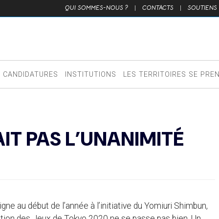
QUI SOMMES-NOUS ?
|
CONTACTS
|
SOUTIENS
CANDIDATURES
INSTITUTIONS
LES TERRITOIRES SE PRE
IT PAS L’UNANIMITÉ
gne au début de l’année à l’initiative du Yomiuri Shimbun,
tion des Jeux de Tokyo 2020 ne se passe pas bien. Un