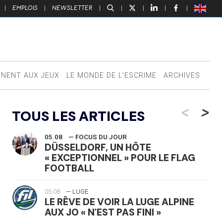
|
EMPLOIS
|
NEWSLETTER
|
|
|
|
|
NNENT AUX JEUX
LE MONDE DE L’ESCRIME
ARCHIVES
<
>
TOUS LES ARTICLES
05.08
— FOCUS DU JOUR
DÜSSELDORF, UN HÔTE
« EXCEPTIONNEL » POUR LE FLAG
FOOTBALL
05.08
— LUGE
LE RÊVE DE VOIR LA LUGE ALPINE
AUX JO « N'EST PAS FINI »