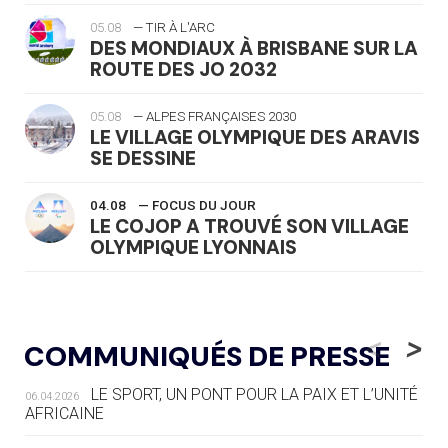
05.08
— TIR À L'ARC
DES MONDIAUX À BRISBANE SUR LA
ROUTE DES JO 2032
05.08
— ALPES FRANÇAISES 2030
LE VILLAGE OLYMPIQUE DES ARAVIS
SE DESSINE
04.08
— FOCUS DU JOUR
LE COJOP A TROUVÉ SON VILLAGE
OLYMPIQUE LYONNAIS
04.08
— ALLEMAGNE
« L'ALLEMAGNE PEUT DÉMONTRER
<
>
COMMUNIQUÉS DE PRESSE
COMMENT ORGANISER DES JO
RESPONSABLES »
LE SPORT, UN PONT POUR LA PAIX ET L’UNITÉ
06.04.2026
AFRICAINE
04.08
— ESCRIME
LA FIE LANCE LES GRANDES