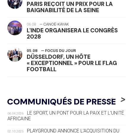
PARIS REÇOIT UN PRIX POUR LA
BAIGNABILITÉ DE LA SEINE
06.08
— CANOË-KAYAK
L'INDE ORGANISERA LE CONGRÈS
2028
05.08
— FOCUS DU JOUR
DÜSSELDORF, UN HÔTE
« EXCEPTIONNEL » POUR LE FLAG
FOOTBALL
05.08
— LUGE
LE RÊVE DE VOIR LA LUGE ALPINE
<
>
COMMUNIQUÉS DE PRESSE
AUX JO « N'EST PAS FINI »
LE SPORT, UN PONT POUR LA PAIX ET L’UNITÉ
06.04.2026
05.08
— TIR À L'ARC
AFRICAINE
DES MONDIAUX À BRISBANE SUR LA
ROUTE DES JO 2032
PLAYGROUND ANNONCE L’ACQUISITION DU
02.10.2025