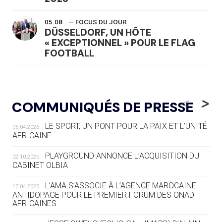
05.08
— FOCUS DU JOUR
DÜSSELDORF, UN HÔTE
« EXCEPTIONNEL » POUR LE FLAG
FOOTBALL
05.08
— LUGE
LE RÊVE DE VOIR LA LUGE ALPINE
<
>
COMMUNIQUÉS DE PRESSE
AUX JO « N'EST PAS FINI »
LE SPORT, UN PONT POUR LA PAIX ET L’UNITÉ
06.04.2026
05.08
— TIR À L'ARC
AFRICAINE
DES MONDIAUX À BRISBANE SUR LA
ROUTE DES JO 2032
PLAYGROUND ANNONCE L’ACQUISITION DU
02.10.2025
CABINET OLBIA
05.08
— ALPES FRANÇAISES 2030
LE VILLAGE OLYMPIQUE DES ARAVIS
L’AMA S’ASSOCIE À L’AGENCE MAROCAINE
17.04.2025
SE DESSINE
ANTIDOPAGE POUR LE PREMIER FORUM DES ONAD
AFRICAINES
04.08
— FOCUS DU JOUR