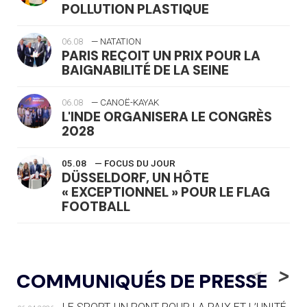
POLLUTION PLASTIQUE
06.08
— NATATION
PARIS REÇOIT UN PRIX POUR LA
BAIGNABILITÉ DE LA SEINE
06.08
— CANOË-KAYAK
L'INDE ORGANISERA LE CONGRÈS
2028
05.08
— FOCUS DU JOUR
DÜSSELDORF, UN HÔTE
« EXCEPTIONNEL » POUR LE FLAG
FOOTBALL
05.08
— LUGE
LE RÊVE DE VOIR LA LUGE ALPINE
<
>
COMMUNIQUÉS DE PRESSE
AUX JO « N'EST PAS FINI »