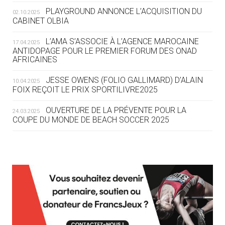
ROUTE DES JO 2032
PLAYGROUND ANNONCE L’ACQUISITION DU
02.10.2025
CABINET OLBIA
05.08
— ALPES FRANÇAISES 2030
LE VILLAGE OLYMPIQUE DES ARAVIS
L’AMA S’ASSOCIE À L’AGENCE MAROCAINE
17.04.2025
SE DESSINE
ANTIDOPAGE POUR LE PREMIER FORUM DES ONAD
AFRICAINES
04.08
— FOCUS DU JOUR
JESSE OWENS (FOLIO GALLIMARD) D’ALAIN
10.04.2025
LE COJOP A TROUVÉ SON VILLAGE
FOIX REÇOIT LE PRIX SPORTILIVRE2025
OLYMPIQUE LYONNAIS
OUVERTURE DE LA PRÉVENTE POUR LA
24.03.2025
COUPE DU MONDE DE BEACH SOCCER 2025
04.08
— ALLEMAGNE
« L'ALLEMAGNE PEUT DÉMONTRER
COMMENT ORGANISER DES JO
RESPONSABLES »
L’AMA FÉLICITE RICHARD POUND ET VALÉRIE
24.03.2025
FOURNEYRON, RÉCOMPENSÉS DE L’ORDRE OLYMPIQUE
L’AMA RECHERCHE DES HÔTES POUR LES
13.03.2025
04.08
— ESCRIME
RÉUNIONS DU CONSEIL DE FONDATION ET DU COMITÉ
LA FIE LANCE LES GRANDES
EXÉCUTIF
MANŒUVRES EN VUE DES JO
APPEL À CANDIDATURES DE L’AMA POUR LES
12.03.2025