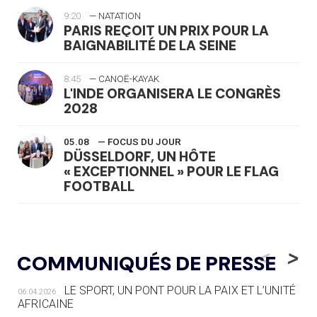
9:20
— NATATION
PARIS REÇOIT UN PRIX POUR LA
BAIGNABILITÉ DE LA SEINE
8:45
— CANOË-KAYAK
L'INDE ORGANISERA LE CONGRÈS
2028
05.08
— FOCUS DU JOUR
DÜSSELDORF, UN HÔTE
« EXCEPTIONNEL » POUR LE FLAG
FOOTBALL
05.08
— LUGE
LE RÊVE DE VOIR LA LUGE ALPINE
<
>
COMMUNIQUÉS DE PRESSE
AUX JO « N'EST PAS FINI »
LE SPORT, UN PONT POUR LA PAIX ET L’UNITÉ
06.04.2026
05.08
— TIR À L'ARC
AFRICAINE
DES MONDIAUX À BRISBANE SUR LA