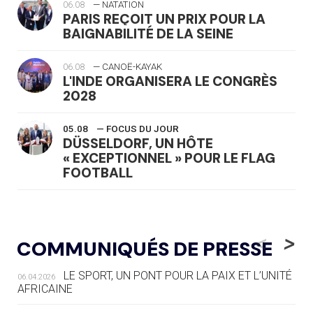
06.08
— NATATION
PARIS REÇOIT UN PRIX POUR LA
BAIGNABILITÉ DE LA SEINE
06.08
— CANOË-KAYAK
L'INDE ORGANISERA LE CONGRÈS
2028
05.08
— FOCUS DU JOUR
DÜSSELDORF, UN HÔTE
« EXCEPTIONNEL » POUR LE FLAG
FOOTBALL
05.08
— LUGE
LE RÊVE DE VOIR LA LUGE ALPINE
<
>
COMMUNIQUÉS DE PRESSE
AUX JO « N'EST PAS FINI »
LE SPORT, UN PONT POUR LA PAIX ET L’UNITÉ
06.04.2026
05.08
— TIR À L'ARC
AFRICAINE
DES MONDIAUX À BRISBANE SUR LA
ROUTE DES JO 2032