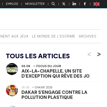
|
EMPLOIS
|
NEWSLETTER
|
|
|
|
|
NNENT AUX JEUX
LE MONDE DE L’ESCRIME
ARCHIVES
<
>
TOUS LES ARTICLES
06.08
— FOCUS DU JOUR
AIX-LA-CHAPELLE, UN SITE
D'EXCEPTION QUI RÊVE DES JO
06.08
— DAKAR 2026
DAKAR S'ENGAGE CONTRE LA
POLLUTION PLASTIQUE