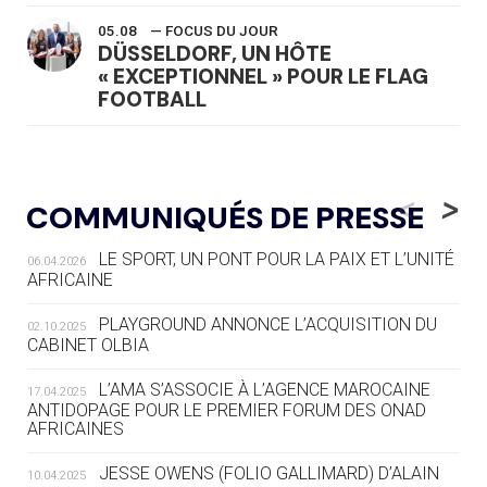
05.08
— FOCUS DU JOUR
DÜSSELDORF, UN HÔTE
« EXCEPTIONNEL » POUR LE FLAG
FOOTBALL
05.08
— LUGE
LE RÊVE DE VOIR LA LUGE ALPINE
<
>
COMMUNIQUÉS DE PRESSE
AUX JO « N'EST PAS FINI »
LE SPORT, UN PONT POUR LA PAIX ET L’UNITÉ
06.04.2026
05.08
— TIR À L'ARC
AFRICAINE
DES MONDIAUX À BRISBANE SUR LA
ROUTE DES JO 2032
PLAYGROUND ANNONCE L’ACQUISITION DU
02.10.2025
CABINET OLBIA
05.08
— ALPES FRANÇAISES 2030
LE VILLAGE OLYMPIQUE DES ARAVIS
L’AMA S’ASSOCIE À L’AGENCE MAROCAINE
17.04.2025
SE DESSINE
ANTIDOPAGE POUR LE PREMIER FORUM DES ONAD
AFRICAINES
04.08
— FOCUS DU JOUR
JESSE OWENS (FOLIO GALLIMARD) D’ALAIN
10.04.2025
LE COJOP A TROUVÉ SON VILLAGE