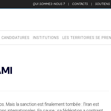
QUI SOMMES-NOUS ?
|
CONTACTS
|
SOUTIENS
CANDIDATURES
INSTITUTIONS
LES TERRITOIRES SE PRE
AMI
ps. Mais la sanction est finalement tombée : l’Iran est
ns internationales. En cause : sa fédération a contraint