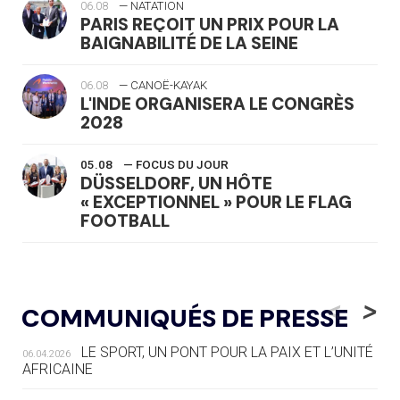
06.08
— NATATION
PARIS REÇOIT UN PRIX POUR LA
BAIGNABILITÉ DE LA SEINE
06.08
— CANOË-KAYAK
L'INDE ORGANISERA LE CONGRÈS
2028
05.08
— FOCUS DU JOUR
DÜSSELDORF, UN HÔTE
« EXCEPTIONNEL » POUR LE FLAG
FOOTBALL
05.08
— LUGE
LE RÊVE DE VOIR LA LUGE ALPINE
<
>
COMMUNIQUÉS DE PRESSE
AUX JO « N'EST PAS FINI »
LE SPORT, UN PONT POUR LA PAIX ET L’UNITÉ
06.04.2026
05.08
— TIR À L'ARC
AFRICAINE
DES MONDIAUX À BRISBANE SUR LA
ROUTE DES JO 2032