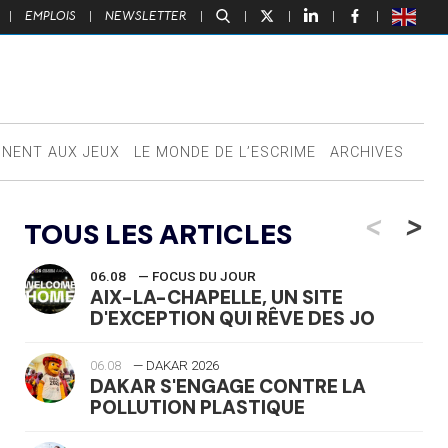
|
EMPLOIS
|
NEWSLETTER
|
|
|
|
|
NNENT AUX JEUX
LE MONDE DE L’ESCRIME
ARCHIVES
<
>
TOUS LES ARTICLES
06.08
— FOCUS DU JOUR
AIX-LA-CHAPELLE, UN SITE
D'EXCEPTION QUI RÊVE DES JO
06.08
— DAKAR 2026
DAKAR S'ENGAGE CONTRE LA
POLLUTION PLASTIQUE