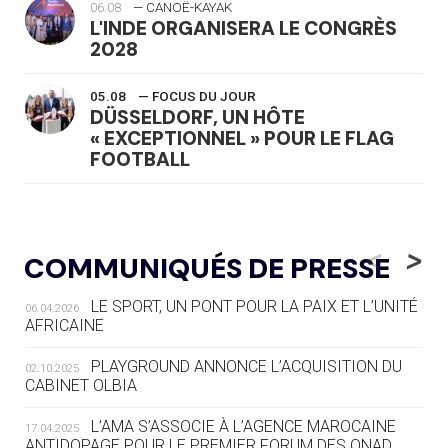
06.08
— CANOË-KAYAK
L'INDE ORGANISERA LE CONGRÈS
2028
05.08
— FOCUS DU JOUR
DÜSSELDORF, UN HÔTE
« EXCEPTIONNEL » POUR LE FLAG
FOOTBALL
05.08
— LUGE
LE RÊVE DE VOIR LA LUGE ALPINE
<
>
COMMUNIQUÉS DE PRESSE
AUX JO « N'EST PAS FINI »
LE SPORT, UN PONT POUR LA PAIX ET L’UNITÉ
06.04.2026
05.08
— TIR À L'ARC
AFRICAINE
DES MONDIAUX À BRISBANE SUR LA
ROUTE DES JO 2032
PLAYGROUND ANNONCE L’ACQUISITION DU
02.10.2025
CABINET OLBIA
05.08
— ALPES FRANÇAISES 2030
LE VILLAGE OLYMPIQUE DES ARAVIS
L’AMA S’ASSOCIE À L’AGENCE MAROCAINE
17.04.2025
SE DESSINE
ANTIDOPAGE POUR LE PREMIER FORUM DES ONAD