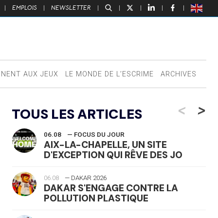
|
EMPLOIS
|
NEWSLETTER
|
|
|
|
|
NNENT AUX JEUX
LE MONDE DE L’ESCRIME
ARCHIVES
<
>
TOUS LES ARTICLES
06.08
— FOCUS DU JOUR
AIX-LA-CHAPELLE, UN SITE
D'EXCEPTION QUI RÊVE DES JO
06.08
— DAKAR 2026
DAKAR S'ENGAGE CONTRE LA
POLLUTION PLASTIQUE