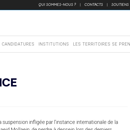
QUI SOMMES-NOUS ?
|
CONTACTS
|
SOUTIENS
CANDIDATURES
INSTITUTIONS
LES TERRITOIRES SE PRE
TICE
a suspension infligée par l’instance internationale de la
 Saeid Mollaein, de perdre à dessein lors des derniers