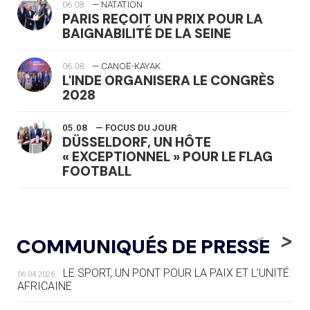
06.08
— NATATION
PARIS REÇOIT UN PRIX POUR LA
BAIGNABILITÉ DE LA SEINE
06.08
— CANOË-KAYAK
L'INDE ORGANISERA LE CONGRÈS
2028
05.08
— FOCUS DU JOUR
DÜSSELDORF, UN HÔTE
« EXCEPTIONNEL » POUR LE FLAG
FOOTBALL
05.08
— LUGE
LE RÊVE DE VOIR LA LUGE ALPINE
<
>
COMMUNIQUÉS DE PRESSE
AUX JO « N'EST PAS FINI »
LE SPORT, UN PONT POUR LA PAIX ET L’UNITÉ
06.04.2026
05.08
— TIR À L'ARC
AFRICAINE
DES MONDIAUX À BRISBANE SUR LA
ROUTE DES JO 2032