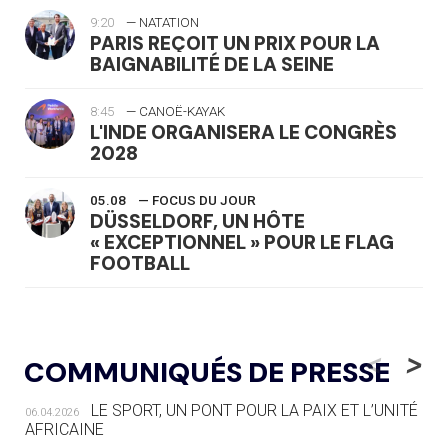
9:20
— NATATION
PARIS REÇOIT UN PRIX POUR LA
BAIGNABILITÉ DE LA SEINE
8:45
— CANOË-KAYAK
L'INDE ORGANISERA LE CONGRÈS
2028
05.08
— FOCUS DU JOUR
DÜSSELDORF, UN HÔTE
« EXCEPTIONNEL » POUR LE FLAG
FOOTBALL
05.08
— LUGE
LE RÊVE DE VOIR LA LUGE ALPINE
<
>
COMMUNIQUÉS DE PRESSE
AUX JO « N'EST PAS FINI »
LE SPORT, UN PONT POUR LA PAIX ET L’UNITÉ
06.04.2026
05.08
— TIR À L'ARC
AFRICAINE
DES MONDIAUX À BRISBANE SUR LA