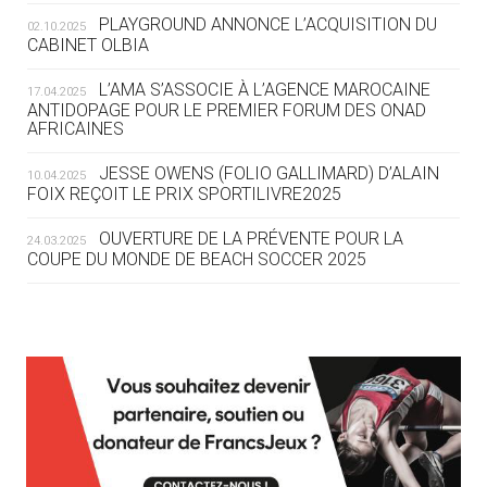
ROUTE DES JO 2032
PLAYGROUND ANNONCE L’ACQUISITION DU
02.10.2025
CABINET OLBIA
05.08
— ALPES FRANÇAISES 2030
LE VILLAGE OLYMPIQUE DES ARAVIS
L’AMA S’ASSOCIE À L’AGENCE MAROCAINE
17.04.2025
SE DESSINE
ANTIDOPAGE POUR LE PREMIER FORUM DES ONAD
AFRICAINES
04.08
— FOCUS DU JOUR
JESSE OWENS (FOLIO GALLIMARD) D’ALAIN
10.04.2025
LE COJOP A TROUVÉ SON VILLAGE
FOIX REÇOIT LE PRIX SPORTILIVRE2025
OLYMPIQUE LYONNAIS
OUVERTURE DE LA PRÉVENTE POUR LA
24.03.2025
COUPE DU MONDE DE BEACH SOCCER 2025
04.08
— ALLEMAGNE
« L'ALLEMAGNE PEUT DÉMONTRER
COMMENT ORGANISER DES JO
RESPONSABLES »
L’AMA FÉLICITE RICHARD POUND ET VALÉRIE
24.03.2025
FOURNEYRON, RÉCOMPENSÉS DE L’ORDRE OLYMPIQUE
L’AMA RECHERCHE DES HÔTES POUR LES
13.03.2025
04.08
— ESCRIME
RÉUNIONS DU CONSEIL DE FONDATION ET DU COMITÉ
LA FIE LANCE LES GRANDES
EXÉCUTIF
MANŒUVRES EN VUE DES JO
APPEL À CANDIDATURES DE L’AMA POUR LES
12.03.2025