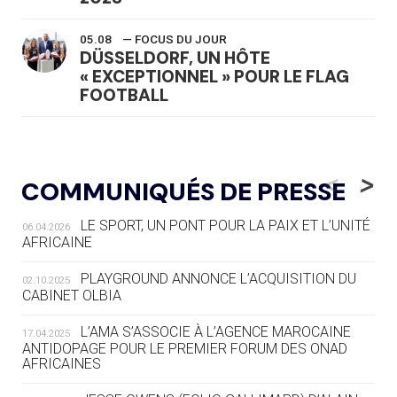
05.08
— FOCUS DU JOUR
DÜSSELDORF, UN HÔTE
« EXCEPTIONNEL » POUR LE FLAG
FOOTBALL
05.08
— LUGE
LE RÊVE DE VOIR LA LUGE ALPINE
<
>
COMMUNIQUÉS DE PRESSE
AUX JO « N'EST PAS FINI »
LE SPORT, UN PONT POUR LA PAIX ET L’UNITÉ
06.04.2026
05.08
— TIR À L'ARC
AFRICAINE
DES MONDIAUX À BRISBANE SUR LA
ROUTE DES JO 2032
PLAYGROUND ANNONCE L’ACQUISITION DU
02.10.2025
CABINET OLBIA
05.08
— ALPES FRANÇAISES 2030
LE VILLAGE OLYMPIQUE DES ARAVIS
L’AMA S’ASSOCIE À L’AGENCE MAROCAINE
17.04.2025
SE DESSINE
ANTIDOPAGE POUR LE PREMIER FORUM DES ONAD
AFRICAINES
04.08
— FOCUS DU JOUR