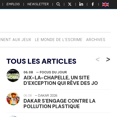
|
EMPLOIS
|
NEWSLETTER
|
|
|
|
|
NNENT AUX JEUX
LE MONDE DE L’ESCRIME
ARCHIVES
<
>
TOUS LES ARTICLES
06.08
— FOCUS DU JOUR
AIX-LA-CHAPELLE, UN SITE
D'EXCEPTION QUI RÊVE DES JO
06.08
— DAKAR 2026
DAKAR S'ENGAGE CONTRE LA
POLLUTION PLASTIQUE