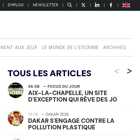
|
EMPLOIS
|
NEWSLETTER
|
|
|
|
|
NNENT AUX JEUX
LE MONDE DE L’ESCRIME
ARCHIVES
<
>
TOUS LES ARTICLES
06.08
— FOCUS DU JOUR
AIX-LA-CHAPELLE, UN SITE
D'EXCEPTION QUI RÊVE DES JO
06.08
— DAKAR 2026
DAKAR S'ENGAGE CONTRE LA
POLLUTION PLASTIQUE