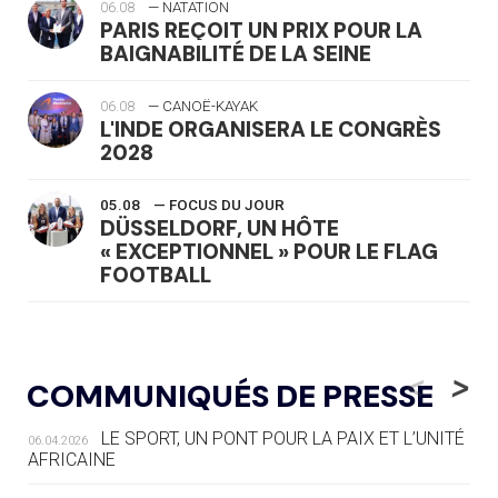
06.08
— NATATION
PARIS REÇOIT UN PRIX POUR LA
BAIGNABILITÉ DE LA SEINE
06.08
— CANOË-KAYAK
L'INDE ORGANISERA LE CONGRÈS
2028
05.08
— FOCUS DU JOUR
DÜSSELDORF, UN HÔTE
« EXCEPTIONNEL » POUR LE FLAG
FOOTBALL
05.08
— LUGE
LE RÊVE DE VOIR LA LUGE ALPINE
<
>
COMMUNIQUÉS DE PRESSE
AUX JO « N'EST PAS FINI »
LE SPORT, UN PONT POUR LA PAIX ET L’UNITÉ
06.04.2026
05.08
— TIR À L'ARC
AFRICAINE
DES MONDIAUX À BRISBANE SUR LA
ROUTE DES JO 2032