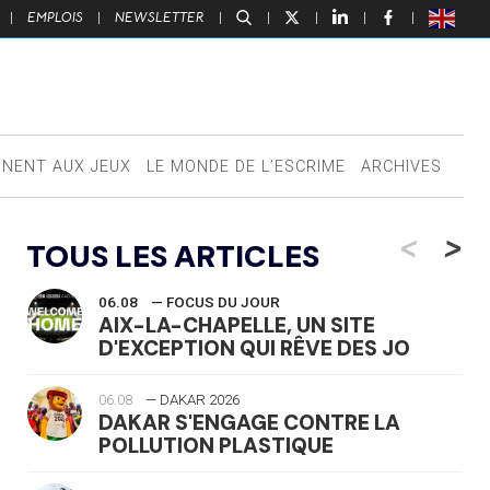
|
EMPLOIS
|
NEWSLETTER
|
|
|
|
|
NNENT AUX JEUX
LE MONDE DE L’ESCRIME
ARCHIVES
<
>
TOUS LES ARTICLES
06.08
— FOCUS DU JOUR
AIX-LA-CHAPELLE, UN SITE
D'EXCEPTION QUI RÊVE DES JO
06.08
— DAKAR 2026
DAKAR S'ENGAGE CONTRE LA
POLLUTION PLASTIQUE