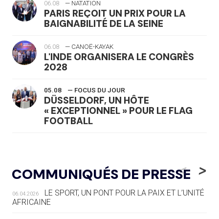
06.08
— NATATION
PARIS REÇOIT UN PRIX POUR LA
BAIGNABILITÉ DE LA SEINE
06.08
— CANOË-KAYAK
L'INDE ORGANISERA LE CONGRÈS
2028
05.08
— FOCUS DU JOUR
DÜSSELDORF, UN HÔTE
« EXCEPTIONNEL » POUR LE FLAG
FOOTBALL
05.08
— LUGE
LE RÊVE DE VOIR LA LUGE ALPINE
<
>
COMMUNIQUÉS DE PRESSE
AUX JO « N'EST PAS FINI »
LE SPORT, UN PONT POUR LA PAIX ET L’UNITÉ
06.04.2026
05.08
— TIR À L'ARC
AFRICAINE
DES MONDIAUX À BRISBANE SUR LA
ROUTE DES JO 2032