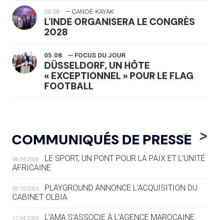
06.08
— CANOË-KAYAK
L'INDE ORGANISERA LE CONGRÈS
2028
05.08
— FOCUS DU JOUR
DÜSSELDORF, UN HÔTE
« EXCEPTIONNEL » POUR LE FLAG
FOOTBALL
05.08
— LUGE
LE RÊVE DE VOIR LA LUGE ALPINE
<
>
COMMUNIQUÉS DE PRESSE
AUX JO « N'EST PAS FINI »
LE SPORT, UN PONT POUR LA PAIX ET L’UNITÉ
06.04.2026
05.08
— TIR À L'ARC
AFRICAINE
DES MONDIAUX À BRISBANE SUR LA
ROUTE DES JO 2032
PLAYGROUND ANNONCE L’ACQUISITION DU
02.10.2025
CABINET OLBIA
05.08
— ALPES FRANÇAISES 2030
LE VILLAGE OLYMPIQUE DES ARAVIS
L’AMA S’ASSOCIE À L’AGENCE MAROCAINE
17.04.2025