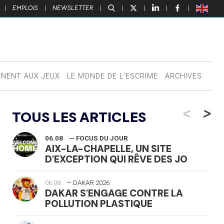
|
EMPLOIS
|
NEWSLETTER
|
|
|
|
|
NNENT AUX JEUX
LE MONDE DE L’ESCRIME
ARCHIVES
<
>
TOUS LES ARTICLES
06.08
— FOCUS DU JOUR
AIX-LA-CHAPELLE, UN SITE
D'EXCEPTION QUI RÊVE DES JO
06.08
— DAKAR 2026
DAKAR S'ENGAGE CONTRE LA
POLLUTION PLASTIQUE