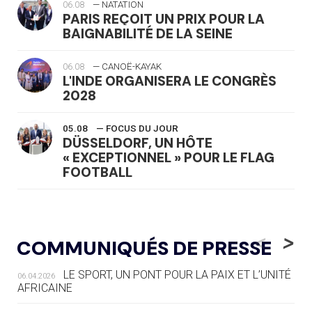
06.08
— NATATION
PARIS REÇOIT UN PRIX POUR LA
BAIGNABILITÉ DE LA SEINE
06.08
— CANOË-KAYAK
L'INDE ORGANISERA LE CONGRÈS
2028
05.08
— FOCUS DU JOUR
DÜSSELDORF, UN HÔTE
« EXCEPTIONNEL » POUR LE FLAG
FOOTBALL
05.08
— LUGE
LE RÊVE DE VOIR LA LUGE ALPINE
<
>
COMMUNIQUÉS DE PRESSE
AUX JO « N'EST PAS FINI »
LE SPORT, UN PONT POUR LA PAIX ET L’UNITÉ
06.04.2026
05.08
— TIR À L'ARC
AFRICAINE
DES MONDIAUX À BRISBANE SUR LA
ROUTE DES JO 2032