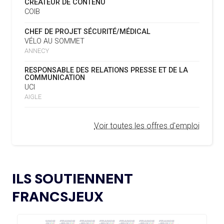
CRÉATEUR DE CONTENU
D’ASSOCIATION
COIB
L’AMA PUBLIE SON PLAN STRATÉGIQUE
07.02.2025
02.08
— DAKAR 2026
CHEF DE PROJET SÉCURITÉ/MÉDICAL
QUINQUENNAL SOUS LE THÈME « ALLER PLUS LOIN
LES JOJ PENSENT À LA
VÉLO AU SOMMET
ENSEMBLE »
CYBERSÉCURITÉ
ANNECY
REMBOURSEMENT INTÉGRAL DES FAUTEUILS
07.02.2025
RESPONSABLE DES RELATIONS PRESSE ET DE LA
ROULANTS, UN HÉRITAGE CONCRET DE PARIS 2024
02.08
— ITALIE
COMMUNICATION
LE CIO REND HOMMAGE À FRANCO
UCI
L’AMA LANCE UNE DEMANDE DE
BARESI
04.02.2025
AIGLE
PROPOSITIONS POUR L’ORGANISATION DE
SYMPOSIUMS RÉGIONAUX EN 2026
30.07
— FOCUS DU JOUR
Voir toutes les offres d'emploi
L'HÉRITAGE DE PARIS 2024 EN TOILE
DE FOND DES CHAMPIONNATS
L’AMA ANNONCE LES CANDIDATS ÉLUS AU
18.12.2024
D'EUROPE DE NATATION
GROUPE 2 DU CONSEIL DES SPORTIFS
L’AMA FAIT LE POINT SUR LES AVANCÉES DE
21.11.2024
ILS SOUTIENNENT
30.07
— OCA
SON GROUPE DE TRAVAIL SUR LE DOPAGE NON
QUATRE PLACES À POURVOIR À LA
INTENTIONNEL
FRANCSJEUX
COMMISSION DES ATHLÈTES
L’AMA ANNONCE LES CANDIDATS À
13.11.2024
L’ÉLECTION DU CONSEIL DES SPORTIFS
30.07
— ACNO