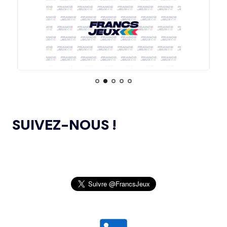
LES PIN’S ONT TOUJOURS LA COTE !
LE COMITÉ DE RÉVISION DE LA CONFORMITÉ
05.11.2024
DE L’AMA SE RÉUNIT POUR LA DERNIÈRE FOIS DE
L’ANNÉE
30.07
— LOS ANGELES 2028
PLUS DE 12 MILLIONS
L’AMA PUBLIE UN NOUVEAU COURS EN LIGNE
04.11.2024
D'INSCRIPTIONS SUR LA
ET DES RESSOURCES TÉLÉCHARGEABLES CIBLANT LES
BILLETTERIE
JEUNES SPORTIFS
29.07
— RUSSIE
L’AMA ANNONCE DES PROJETS DE
LA DÉCISION DU CIO CONTESTÉE
24.10.2024
RECHERCHE SUBVENTIONNÉS DANS LE CADRE DU
DEVANT LE TAS
SUIVEZ-NOUS !
PREMIER CYCLE DU PROGRAMME DE SUBVENTIONS DE
RECHERCHE SCIENTIFIQUE 2024
29.07
— FOCUS DU JOUR
MONTRÉAL EN FÊTE POUR LES 50
JEUX OLYMPIQUES DE PARIS 2024 : LE
04.10.2024
ANS DES JO 1976
CONSEIL D’ADMINISTRATION DU CNOSF SALUE UN
BILAN EXCEPTIONNEL
29.07
— DAKAR 2026
L’AMA PUBLIE LA LISTE DES INTERDICTIONS
26.09.2024
NOUVEAU SPONSOR POUR LES JOJ
2025
SENTEZ-VOUS SPORT 2024 : LE CNOSF FÊTE
29.07
— LUTTE
26.09.2024