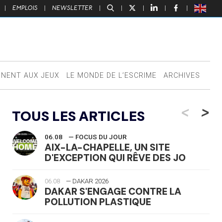
|
EMPLOIS
|
NEWSLETTER
|
|
|
|
|
NNENT AUX JEUX
LE MONDE DE L’ESCRIME
ARCHIVES
<
>
TOUS LES ARTICLES
06.08
— FOCUS DU JOUR
AIX-LA-CHAPELLE, UN SITE
D'EXCEPTION QUI RÊVE DES JO
06.08
— DAKAR 2026
DAKAR S'ENGAGE CONTRE LA
POLLUTION PLASTIQUE