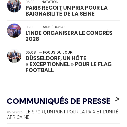
06.08
— NATATION
PARIS REÇOIT UN PRIX POUR LA
BAIGNABILITÉ DE LA SEINE
06.08
— CANOË-KAYAK
L'INDE ORGANISERA LE CONGRÈS
2028
05.08
— FOCUS DU JOUR
DÜSSELDORF, UN HÔTE
« EXCEPTIONNEL » POUR LE FLAG
FOOTBALL
05.08
— LUGE
LE RÊVE DE VOIR LA LUGE ALPINE
<
>
COMMUNIQUÉS DE PRESSE
AUX JO « N'EST PAS FINI »
LE SPORT, UN PONT POUR LA PAIX ET L’UNITÉ
06.04.2026
05.08
— TIR À L'ARC
AFRICAINE
DES MONDIAUX À BRISBANE SUR LA
ROUTE DES JO 2032