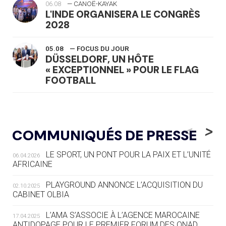
06.08
— CANOË-KAYAK
L'INDE ORGANISERA LE CONGRÈS
2028
05.08
— FOCUS DU JOUR
DÜSSELDORF, UN HÔTE
« EXCEPTIONNEL » POUR LE FLAG
FOOTBALL
05.08
— LUGE
LE RÊVE DE VOIR LA LUGE ALPINE
<
>
COMMUNIQUÉS DE PRESSE
AUX JO « N'EST PAS FINI »
LE SPORT, UN PONT POUR LA PAIX ET L’UNITÉ
06.04.2026
05.08
— TIR À L'ARC
AFRICAINE
DES MONDIAUX À BRISBANE SUR LA
ROUTE DES JO 2032
PLAYGROUND ANNONCE L’ACQUISITION DU
02.10.2025
CABINET OLBIA
05.08
— ALPES FRANÇAISES 2030
LE VILLAGE OLYMPIQUE DES ARAVIS
L’AMA S’ASSOCIE À L’AGENCE MAROCAINE
17.04.2025
SE DESSINE
ANTIDOPAGE POUR LE PREMIER FORUM DES ONAD