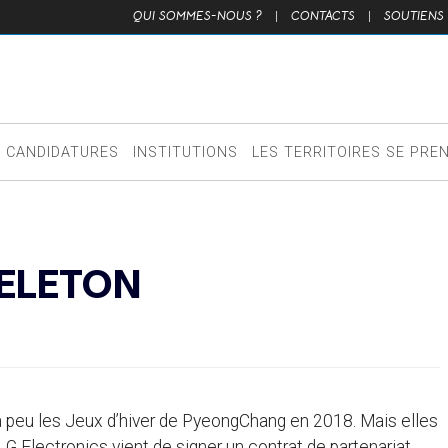
QUI SOMMES-NOUS ?
|
CONTACTS
|
SOUTIENS
CANDIDATURES
INSTITUTIONS
LES TERRITOIRES SE PRE
KELETON
 peu les Jeux d’hiver de PyeongChang en 2018. Mais elles
 LG Electronics vient de signer un contrat de partenariat