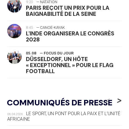
9:20
— NATATION
PARIS REÇOIT UN PRIX POUR LA
BAIGNABILITÉ DE LA SEINE
8:45
— CANOË-KAYAK
L'INDE ORGANISERA LE CONGRÈS
2028
05.08
— FOCUS DU JOUR
DÜSSELDORF, UN HÔTE
« EXCEPTIONNEL » POUR LE FLAG
FOOTBALL
05.08
— LUGE
LE RÊVE DE VOIR LA LUGE ALPINE
<
>
COMMUNIQUÉS DE PRESSE
AUX JO « N'EST PAS FINI »
LE SPORT, UN PONT POUR LA PAIX ET L’UNITÉ
06.04.2026
05.08
— TIR À L'ARC
AFRICAINE
DES MONDIAUX À BRISBANE SUR LA
ROUTE DES JO 2032