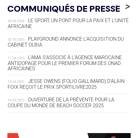
LE COJOP A TROUVÉ SON VILLAGE
<
>
COMMUNIQUÉS DE PRESSE
OLYMPIQUE LYONNAIS
LE SPORT, UN PONT POUR LA PAIX ET L’UNITÉ
06.04.2026
04.08
— ALLEMAGNE
AFRICAINE
« L'ALLEMAGNE PEUT DÉMONTRER
COMMENT ORGANISER DES JO
PLAYGROUND ANNONCE L’ACQUISITION DU
02.10.2025
RESPONSABLES »
CABINET OLBIA
04.08
— ESCRIME
L’AMA S’ASSOCIE À L’AGENCE MAROCAINE
17.04.2025
LA FIE LANCE LES GRANDES
ANTIDOPAGE POUR LE PREMIER FORUM DES ONAD
AFRICAINES
MANŒUVRES EN VUE DES JO
JESSE OWENS (FOLIO GALLIMARD) D’ALAIN
10.04.2025
04.08
— DAKAR 2026
FOIX REÇOIT LE PRIX SPORTILIVRE2025
DES FRESQUES CÉLÈBRENT LES JOJ
OUVERTURE DE LA PRÉVENTE POUR LA
24.03.2025
COUPE DU MONDE DE BEACH SOCCER 2025
03.08
—
« PARIS 2024 M'A INSPIRÉ POUR
CRÉER UN PERSONNAGE »
L’AMA FÉLICITE RICHARD POUND ET VALÉRIE
24.03.2025
FOURNEYRON, RÉCOMPENSÉS DE L’ORDRE OLYMPIQUE