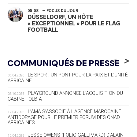
05.08
— FOCUS DU JOUR
DÜSSELDORF, UN HÔTE
« EXCEPTIONNEL » POUR LE FLAG
FOOTBALL
05.08
— LUGE
LE RÊVE DE VOIR LA LUGE ALPINE
<
>
COMMUNIQUÉS DE PRESSE
AUX JO « N'EST PAS FINI »
LE SPORT, UN PONT POUR LA PAIX ET L’UNITÉ
06.04.2026
05.08
— TIR À L'ARC
AFRICAINE
DES MONDIAUX À BRISBANE SUR LA
ROUTE DES JO 2032
PLAYGROUND ANNONCE L’ACQUISITION DU
02.10.2025
CABINET OLBIA
05.08
— ALPES FRANÇAISES 2030
LE VILLAGE OLYMPIQUE DES ARAVIS
L’AMA S’ASSOCIE À L’AGENCE MAROCAINE
17.04.2025
SE DESSINE
ANTIDOPAGE POUR LE PREMIER FORUM DES ONAD
AFRICAINES
04.08
— FOCUS DU JOUR
JESSE OWENS (FOLIO GALLIMARD) D’ALAIN
10.04.2025