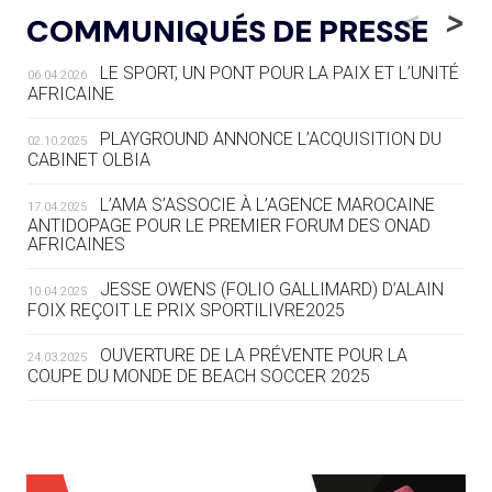
LE RÊVE DE VOIR LA LUGE ALPINE
<
>
COMMUNIQUÉS DE PRESSE
AUX JO « N'EST PAS FINI »
LE SPORT, UN PONT POUR LA PAIX ET L’UNITÉ
06.04.2026
05.08
— TIR À L'ARC
AFRICAINE
DES MONDIAUX À BRISBANE SUR LA
ROUTE DES JO 2032
PLAYGROUND ANNONCE L’ACQUISITION DU
02.10.2025
CABINET OLBIA
05.08
— ALPES FRANÇAISES 2030
LE VILLAGE OLYMPIQUE DES ARAVIS
L’AMA S’ASSOCIE À L’AGENCE MAROCAINE
17.04.2025
SE DESSINE
ANTIDOPAGE POUR LE PREMIER FORUM DES ONAD
AFRICAINES
04.08
— FOCUS DU JOUR
JESSE OWENS (FOLIO GALLIMARD) D’ALAIN
10.04.2025
LE COJOP A TROUVÉ SON VILLAGE
FOIX REÇOIT LE PRIX SPORTILIVRE2025
OLYMPIQUE LYONNAIS
OUVERTURE DE LA PRÉVENTE POUR LA
24.03.2025
COUPE DU MONDE DE BEACH SOCCER 2025
04.08
— ALLEMAGNE
« L'ALLEMAGNE PEUT DÉMONTRER
COMMENT ORGANISER DES JO
RESPONSABLES »
L’AMA FÉLICITE RICHARD POUND ET VALÉRIE
24.03.2025
FOURNEYRON, RÉCOMPENSÉS DE L’ORDRE OLYMPIQUE