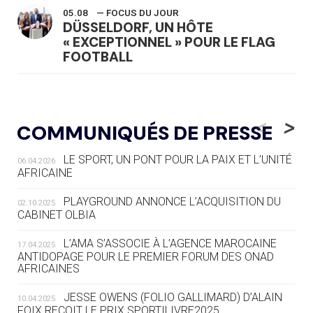
05.08
— FOCUS DU JOUR
DÜSSELDORF, UN HÔTE
« EXCEPTIONNEL » POUR LE FLAG
FOOTBALL
05.08
— LUGE
LE RÊVE DE VOIR LA LUGE ALPINE
<
>
COMMUNIQUÉS DE PRESSE
AUX JO « N'EST PAS FINI »
LE SPORT, UN PONT POUR LA PAIX ET L’UNITÉ
06.04.2026
05.08
— TIR À L'ARC
AFRICAINE
DES MONDIAUX À BRISBANE SUR LA
ROUTE DES JO 2032
PLAYGROUND ANNONCE L’ACQUISITION DU
02.10.2025
CABINET OLBIA
05.08
— ALPES FRANÇAISES 2030
LE VILLAGE OLYMPIQUE DES ARAVIS
L’AMA S’ASSOCIE À L’AGENCE MAROCAINE
17.04.2025
SE DESSINE
ANTIDOPAGE POUR LE PREMIER FORUM DES ONAD
AFRICAINES
04.08
— FOCUS DU JOUR
JESSE OWENS (FOLIO GALLIMARD) D’ALAIN
10.04.2025
LE COJOP A TROUVÉ SON VILLAGE
FOIX REÇOIT LE PRIX SPORTILIVRE2025