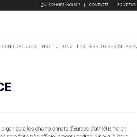
QUI SOMMES-NOUS ?
|
CONTACTS
|
SOUTIENS
CANDIDATURES
INSTITUTIONS
LES TERRITOIRES SE PRE
CE
e organisera les championnats d’Europe d’athlétisme en
 sera faite très officiellement vendredi 28 avril à Paris,