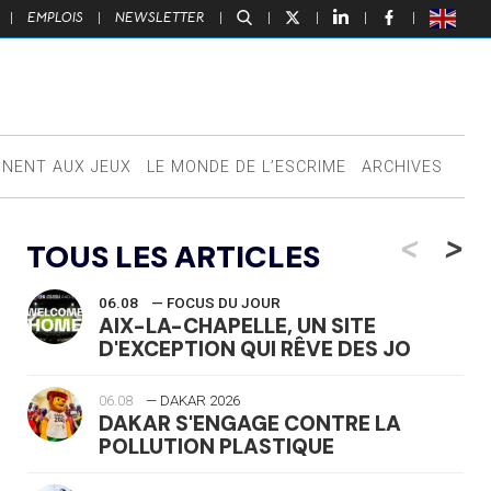
|
EMPLOIS
|
NEWSLETTER
|
|
|
|
|
NNENT AUX JEUX
LE MONDE DE L’ESCRIME
ARCHIVES
<
>
TOUS LES ARTICLES
06.08
— FOCUS DU JOUR
AIX-LA-CHAPELLE, UN SITE
D'EXCEPTION QUI RÊVE DES JO
06.08
— DAKAR 2026
DAKAR S'ENGAGE CONTRE LA
POLLUTION PLASTIQUE