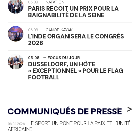
06.08
— NATATION
PARIS REÇOIT UN PRIX POUR LA
BAIGNABILITÉ DE LA SEINE
06.08
— CANOË-KAYAK
L'INDE ORGANISERA LE CONGRÈS
2028
05.08
— FOCUS DU JOUR
DÜSSELDORF, UN HÔTE
« EXCEPTIONNEL » POUR LE FLAG
FOOTBALL
05.08
— LUGE
LE RÊVE DE VOIR LA LUGE ALPINE
<
>
COMMUNIQUÉS DE PRESSE
AUX JO « N'EST PAS FINI »
LE SPORT, UN PONT POUR LA PAIX ET L’UNITÉ
06.04.2026
05.08
— TIR À L'ARC
AFRICAINE
DES MONDIAUX À BRISBANE SUR LA
ROUTE DES JO 2032