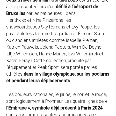
Jeux d’hiver de Milan-Cortina 2026
est arrivée. Elle
a été présentée lors d’un
défilé à l’aéroport de
Bruxelles
par les patineuses Loena
Hendrickx et Nina Pinzarrone, les
snowboardeuses Sky Remans et Evy Poppe, les
para-athlètes Jeremie Pregardien et Éléonor Sana,
ou d’anciens athlètes comme Isabelle Pieman,
Katrien Pauwels, Jelena Peeters, Wim De Deyne,
Elfje Willemsen, Hanne Mariën, Eva Willemarck et
Karen Persyn. Cette collection, produite par
l’équipementier Peak Sport, sera portée par les
athlètes
dans le village olympique, sur les podiums
et pendant leurs déplacements
.
Les couleurs nationales, le jaune, le noir et le rouge,
sont logiquement à l’honneur. Les quatre lignes de
«
l’Embrace », symbole déjà présent à Paris 2024
,
sont aussi omniprésentes, accompagnées de