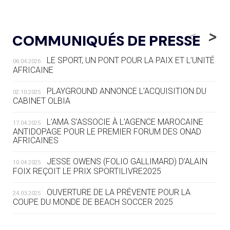
05.08
— LUGE
LE RÊVE DE VOIR LA LUGE ALPINE
<
>
COMMUNIQUÉS DE PRESSE
AUX JO « N'EST PAS FINI »
LE SPORT, UN PONT POUR LA PAIX ET L’UNITÉ
06.04.2026
05.08
— TIR À L'ARC
AFRICAINE
DES MONDIAUX À BRISBANE SUR LA
ROUTE DES JO 2032
PLAYGROUND ANNONCE L’ACQUISITION DU
02.10.2025
CABINET OLBIA
05.08
— ALPES FRANÇAISES 2030
LE VILLAGE OLYMPIQUE DES ARAVIS
L’AMA S’ASSOCIE À L’AGENCE MAROCAINE
17.04.2025
SE DESSINE
ANTIDOPAGE POUR LE PREMIER FORUM DES ONAD
AFRICAINES
04.08
— FOCUS DU JOUR
JESSE OWENS (FOLIO GALLIMARD) D’ALAIN
10.04.2025
LE COJOP A TROUVÉ SON VILLAGE
FOIX REÇOIT LE PRIX SPORTILIVRE2025
OLYMPIQUE LYONNAIS
OUVERTURE DE LA PRÉVENTE POUR LA
24.03.2025
COUPE DU MONDE DE BEACH SOCCER 2025
04.08
— ALLEMAGNE
« L'ALLEMAGNE PEUT DÉMONTRER
COMMENT ORGANISER DES JO