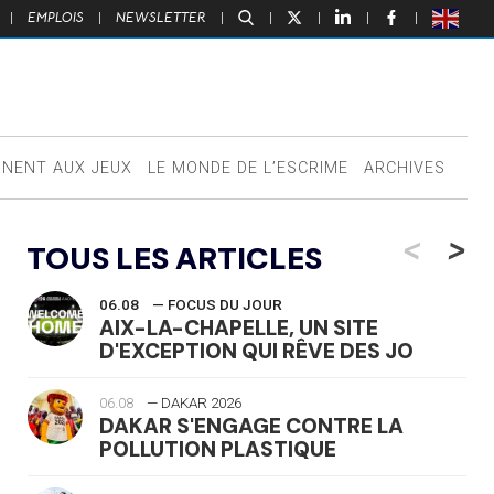
|
EMPLOIS
|
NEWSLETTER
|
|
|
|
|
NNENT AUX JEUX
LE MONDE DE L’ESCRIME
ARCHIVES
<
>
TOUS LES ARTICLES
06.08
— FOCUS DU JOUR
AIX-LA-CHAPELLE, UN SITE
D'EXCEPTION QUI RÊVE DES JO
06.08
— DAKAR 2026
DAKAR S'ENGAGE CONTRE LA
POLLUTION PLASTIQUE