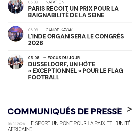
06.08
— NATATION
PARIS REÇOIT UN PRIX POUR LA
BAIGNABILITÉ DE LA SEINE
06.08
— CANOË-KAYAK
L'INDE ORGANISERA LE CONGRÈS
2028
05.08
— FOCUS DU JOUR
DÜSSELDORF, UN HÔTE
« EXCEPTIONNEL » POUR LE FLAG
FOOTBALL
05.08
— LUGE
LE RÊVE DE VOIR LA LUGE ALPINE
<
>
COMMUNIQUÉS DE PRESSE
AUX JO « N'EST PAS FINI »
LE SPORT, UN PONT POUR LA PAIX ET L’UNITÉ
06.04.2026
05.08
— TIR À L'ARC
AFRICAINE
DES MONDIAUX À BRISBANE SUR LA
ROUTE DES JO 2032