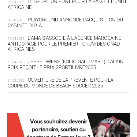
LE SPORT, UN PONT POUR LA PAIX ET L’UNITÉ
06.04.2026
05.08
— TIR À L'ARC
AFRICAINE
DES MONDIAUX À BRISBANE SUR LA
ROUTE DES JO 2032
PLAYGROUND ANNONCE L’ACQUISITION DU
02.10.2025
CABINET OLBIA
05.08
— ALPES FRANÇAISES 2030
LE VILLAGE OLYMPIQUE DES ARAVIS
L’AMA S’ASSOCIE À L’AGENCE MAROCAINE
17.04.2025
SE DESSINE
ANTIDOPAGE POUR LE PREMIER FORUM DES ONAD
AFRICAINES
04.08
— FOCUS DU JOUR
JESSE OWENS (FOLIO GALLIMARD) D’ALAIN
10.04.2025
LE COJOP A TROUVÉ SON VILLAGE
FOIX REÇOIT LE PRIX SPORTILIVRE2025
OLYMPIQUE LYONNAIS
OUVERTURE DE LA PRÉVENTE POUR LA
24.03.2025
COUPE DU MONDE DE BEACH SOCCER 2025
04.08
— ALLEMAGNE
« L'ALLEMAGNE PEUT DÉMONTRER
COMMENT ORGANISER DES JO
RESPONSABLES »
L’AMA FÉLICITE RICHARD POUND ET VALÉRIE
24.03.2025
FOURNEYRON, RÉCOMPENSÉS DE L’ORDRE OLYMPIQUE
L’AMA RECHERCHE DES HÔTES POUR LES
13.03.2025
04.08
— ESCRIME
RÉUNIONS DU CONSEIL DE FONDATION ET DU COMITÉ
LA FIE LANCE LES GRANDES
EXÉCUTIF