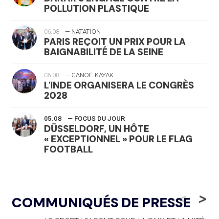
POLLUTION PLASTIQUE
06.08
— NATATION
PARIS REÇOIT UN PRIX POUR LA
BAIGNABILITÉ DE LA SEINE
06.08
— CANOË-KAYAK
L'INDE ORGANISERA LE CONGRÈS
2028
05.08
— FOCUS DU JOUR
DÜSSELDORF, UN HÔTE
« EXCEPTIONNEL » POUR LE FLAG
FOOTBALL
05.08
— LUGE
LE RÊVE DE VOIR LA LUGE ALPINE
<
>
COMMUNIQUÉS DE PRESSE
AUX JO « N'EST PAS FINI »