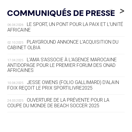
05.08
— LUGE
LE RÊVE DE VOIR LA LUGE ALPINE
<
>
COMMUNIQUÉS DE PRESSE
AUX JO « N'EST PAS FINI »
LE SPORT, UN PONT POUR LA PAIX ET L’UNITÉ
06.04.2026
05.08
— TIR À L'ARC
AFRICAINE
DES MONDIAUX À BRISBANE SUR LA
ROUTE DES JO 2032
PLAYGROUND ANNONCE L’ACQUISITION DU
02.10.2025
CABINET OLBIA
05.08
— ALPES FRANÇAISES 2030
LE VILLAGE OLYMPIQUE DES ARAVIS
L’AMA S’ASSOCIE À L’AGENCE MAROCAINE
17.04.2025
SE DESSINE
ANTIDOPAGE POUR LE PREMIER FORUM DES ONAD
AFRICAINES
04.08
— FOCUS DU JOUR
JESSE OWENS (FOLIO GALLIMARD) D’ALAIN
10.04.2025
LE COJOP A TROUVÉ SON VILLAGE
FOIX REÇOIT LE PRIX SPORTILIVRE2025
OLYMPIQUE LYONNAIS
OUVERTURE DE LA PRÉVENTE POUR LA
24.03.2025
COUPE DU MONDE DE BEACH SOCCER 2025
04.08
— ALLEMAGNE
« L'ALLEMAGNE PEUT DÉMONTRER
COMMENT ORGANISER DES JO
RESPONSABLES »
L’AMA FÉLICITE RICHARD POUND ET VALÉRIE
24.03.2025
FOURNEYRON, RÉCOMPENSÉS DE L’ORDRE OLYMPIQUE