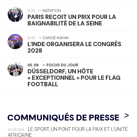
9:20
— NATATION
PARIS REÇOIT UN PRIX POUR LA
BAIGNABILITÉ DE LA SEINE
8:45
— CANOË-KAYAK
L'INDE ORGANISERA LE CONGRÈS
2028
05.08
— FOCUS DU JOUR
DÜSSELDORF, UN HÔTE
« EXCEPTIONNEL » POUR LE FLAG
FOOTBALL
05.08
— LUGE
LE RÊVE DE VOIR LA LUGE ALPINE
<
>
COMMUNIQUÉS DE PRESSE
AUX JO « N'EST PAS FINI »
LE SPORT, UN PONT POUR LA PAIX ET L’UNITÉ
06.04.2026
05.08
— TIR À L'ARC
AFRICAINE