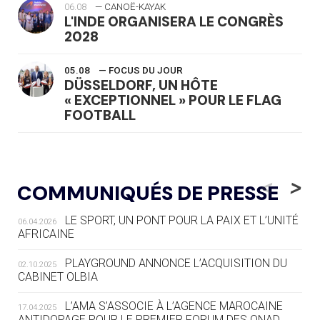
06.08
— CANOË-KAYAK
L'INDE ORGANISERA LE CONGRÈS
2028
05.08
— FOCUS DU JOUR
DÜSSELDORF, UN HÔTE
« EXCEPTIONNEL » POUR LE FLAG
FOOTBALL
05.08
— LUGE
LE RÊVE DE VOIR LA LUGE ALPINE
<
>
COMMUNIQUÉS DE PRESSE
AUX JO « N'EST PAS FINI »
LE SPORT, UN PONT POUR LA PAIX ET L’UNITÉ
06.04.2026
05.08
— TIR À L'ARC
AFRICAINE
DES MONDIAUX À BRISBANE SUR LA
ROUTE DES JO 2032
PLAYGROUND ANNONCE L’ACQUISITION DU
02.10.2025
CABINET OLBIA
05.08
— ALPES FRANÇAISES 2030
LE VILLAGE OLYMPIQUE DES ARAVIS
L’AMA S’ASSOCIE À L’AGENCE MAROCAINE
17.04.2025
SE DESSINE
ANTIDOPAGE POUR LE PREMIER FORUM DES ONAD