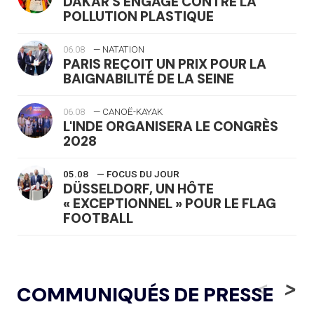
DAKAR S'ENGAGE CONTRE LA
POLLUTION PLASTIQUE
06.08
— NATATION
PARIS REÇOIT UN PRIX POUR LA
BAIGNABILITÉ DE LA SEINE
06.08
— CANOË-KAYAK
L'INDE ORGANISERA LE CONGRÈS
2028
05.08
— FOCUS DU JOUR
DÜSSELDORF, UN HÔTE
« EXCEPTIONNEL » POUR LE FLAG
FOOTBALL
05.08
— LUGE
LE RÊVE DE VOIR LA LUGE ALPINE
<
>
COMMUNIQUÉS DE PRESSE
AUX JO « N'EST PAS FINI »