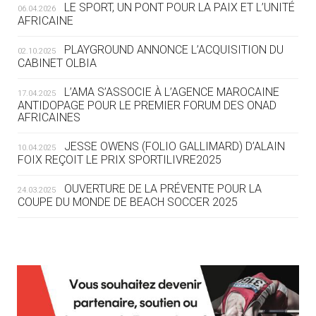
LE SPORT, UN PONT POUR LA PAIX ET L’UNITÉ
06.04.2026
05.08
— TIR À L'ARC
AFRICAINE
DES MONDIAUX À BRISBANE SUR LA
ROUTE DES JO 2032
PLAYGROUND ANNONCE L’ACQUISITION DU
02.10.2025
CABINET OLBIA
05.08
— ALPES FRANÇAISES 2030
LE VILLAGE OLYMPIQUE DES ARAVIS
L’AMA S’ASSOCIE À L’AGENCE MAROCAINE
17.04.2025
SE DESSINE
ANTIDOPAGE POUR LE PREMIER FORUM DES ONAD
AFRICAINES
04.08
— FOCUS DU JOUR
JESSE OWENS (FOLIO GALLIMARD) D’ALAIN
10.04.2025
LE COJOP A TROUVÉ SON VILLAGE
FOIX REÇOIT LE PRIX SPORTILIVRE2025
OLYMPIQUE LYONNAIS
OUVERTURE DE LA PRÉVENTE POUR LA
24.03.2025
COUPE DU MONDE DE BEACH SOCCER 2025
04.08
— ALLEMAGNE
« L'ALLEMAGNE PEUT DÉMONTRER
COMMENT ORGANISER DES JO
RESPONSABLES »
L’AMA FÉLICITE RICHARD POUND ET VALÉRIE
24.03.2025
FOURNEYRON, RÉCOMPENSÉS DE L’ORDRE OLYMPIQUE
L’AMA RECHERCHE DES HÔTES POUR LES
13.03.2025
04.08
— ESCRIME
RÉUNIONS DU CONSEIL DE FONDATION ET DU COMITÉ
LA FIE LANCE LES GRANDES
EXÉCUTIF