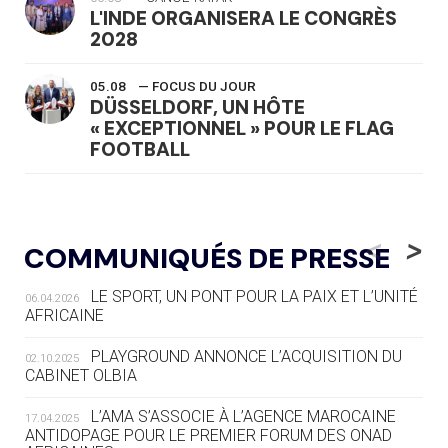
L'INDE ORGANISERA LE CONGRÈS
2028
05.08
— FOCUS DU JOUR
DÜSSELDORF, UN HÔTE
« EXCEPTIONNEL » POUR LE FLAG
FOOTBALL
05.08
— LUGE
LE RÊVE DE VOIR LA LUGE ALPINE
<
>
COMMUNIQUÉS DE PRESSE
AUX JO « N'EST PAS FINI »
LE SPORT, UN PONT POUR LA PAIX ET L’UNITÉ
06.04.2026
05.08
— TIR À L'ARC
AFRICAINE
DES MONDIAUX À BRISBANE SUR LA
ROUTE DES JO 2032
PLAYGROUND ANNONCE L’ACQUISITION DU
02.10.2025
CABINET OLBIA
05.08
— ALPES FRANÇAISES 2030
LE VILLAGE OLYMPIQUE DES ARAVIS
L’AMA S’ASSOCIE À L’AGENCE MAROCAINE
17.04.2025
SE DESSINE
ANTIDOPAGE POUR LE PREMIER FORUM DES ONAD