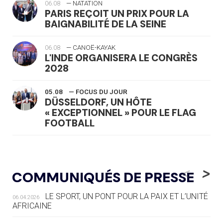
06.08
— NATATION
PARIS REÇOIT UN PRIX POUR LA
BAIGNABILITÉ DE LA SEINE
06.08
— CANOË-KAYAK
L'INDE ORGANISERA LE CONGRÈS
2028
05.08
— FOCUS DU JOUR
DÜSSELDORF, UN HÔTE
« EXCEPTIONNEL » POUR LE FLAG
FOOTBALL
05.08
— LUGE
LE RÊVE DE VOIR LA LUGE ALPINE
<
>
COMMUNIQUÉS DE PRESSE
AUX JO « N'EST PAS FINI »
LE SPORT, UN PONT POUR LA PAIX ET L’UNITÉ
06.04.2026
05.08
— TIR À L'ARC
AFRICAINE
DES MONDIAUX À BRISBANE SUR LA
ROUTE DES JO 2032