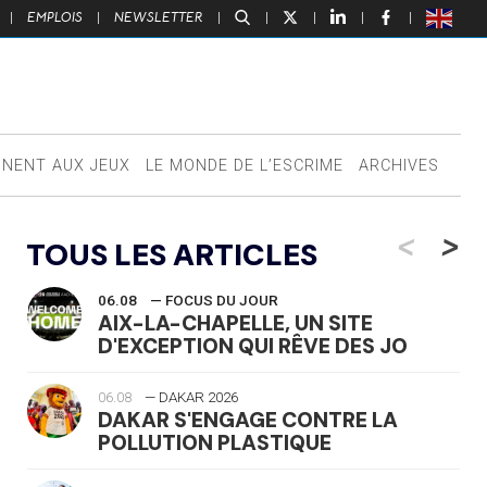
|
EMPLOIS
|
NEWSLETTER
|
|
|
|
|
NNENT AUX JEUX
LE MONDE DE L’ESCRIME
ARCHIVES
<
>
TOUS LES ARTICLES
06.08
— FOCUS DU JOUR
AIX-LA-CHAPELLE, UN SITE
D'EXCEPTION QUI RÊVE DES JO
06.08
— DAKAR 2026
DAKAR S'ENGAGE CONTRE LA
POLLUTION PLASTIQUE