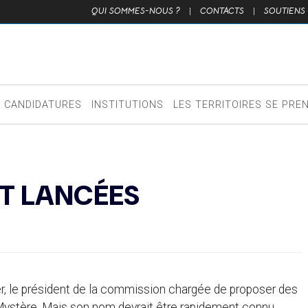
QUI SOMMES-NOUS ?
|
CONTACTS
|
SOUTIENS
CANDIDATURES
INSTITUTIONS
LES TERRITOIRES SE PRE
ÔT LANCÉES
er, le président de la commission chargée de proposer des
ystère. Mais son nom devrait être rapidement connu.