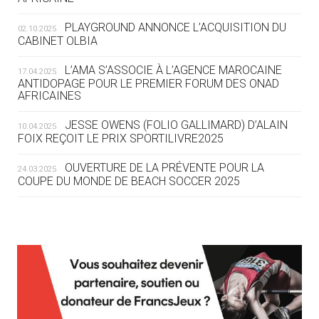
DES MONDIAUX À BRISBANE SUR LA
ROUTE DES JO 2032
PLAYGROUND ANNONCE L’ACQUISITION DU
02.10.2025
CABINET OLBIA
05.08
— ALPES FRANÇAISES 2030
LE VILLAGE OLYMPIQUE DES ARAVIS
L’AMA S’ASSOCIE À L’AGENCE MAROCAINE
17.04.2025
SE DESSINE
ANTIDOPAGE POUR LE PREMIER FORUM DES ONAD
AFRICAINES
04.08
— FOCUS DU JOUR
JESSE OWENS (FOLIO GALLIMARD) D’ALAIN
10.04.2025
LE COJOP A TROUVÉ SON VILLAGE
FOIX REÇOIT LE PRIX SPORTILIVRE2025
OLYMPIQUE LYONNAIS
OUVERTURE DE LA PRÉVENTE POUR LA
24.03.2025
COUPE DU MONDE DE BEACH SOCCER 2025
04.08
— ALLEMAGNE
« L'ALLEMAGNE PEUT DÉMONTRER
COMMENT ORGANISER DES JO
RESPONSABLES »
L’AMA FÉLICITE RICHARD POUND ET VALÉRIE
24.03.2025
FOURNEYRON, RÉCOMPENSÉS DE L’ORDRE OLYMPIQUE
L’AMA RECHERCHE DES HÔTES POUR LES
13.03.2025
04.08
— ESCRIME
RÉUNIONS DU CONSEIL DE FONDATION ET DU COMITÉ
LA FIE LANCE LES GRANDES
EXÉCUTIF
MANŒUVRES EN VUE DES JO