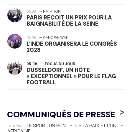
06.08
— NATATION
PARIS REÇOIT UN PRIX POUR LA
BAIGNABILITÉ DE LA SEINE
06.08
— CANOË-KAYAK
L'INDE ORGANISERA LE CONGRÈS
2028
05.08
— FOCUS DU JOUR
DÜSSELDORF, UN HÔTE
« EXCEPTIONNEL » POUR LE FLAG
FOOTBALL
05.08
— LUGE
LE RÊVE DE VOIR LA LUGE ALPINE
<
>
COMMUNIQUÉS DE PRESSE
AUX JO « N'EST PAS FINI »
LE SPORT, UN PONT POUR LA PAIX ET L’UNITÉ
06.04.2026
05.08
— TIR À L'ARC
AFRICAINE