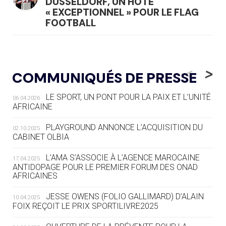
DÜSSELDORF, UN HÔTE
« EXCEPTIONNEL » POUR LE FLAG
FOOTBALL
05.08
— LUGE
LE RÊVE DE VOIR LA LUGE ALPINE
<
>
COMMUNIQUÉS DE PRESSE
AUX JO « N'EST PAS FINI »
LE SPORT, UN PONT POUR LA PAIX ET L’UNITÉ
06.04.2026
05.08
— TIR À L'ARC
AFRICAINE
DES MONDIAUX À BRISBANE SUR LA
ROUTE DES JO 2032
PLAYGROUND ANNONCE L’ACQUISITION DU
02.10.2025
CABINET OLBIA
05.08
— ALPES FRANÇAISES 2030
LE VILLAGE OLYMPIQUE DES ARAVIS
L’AMA S’ASSOCIE À L’AGENCE MAROCAINE
17.04.2025
SE DESSINE
ANTIDOPAGE POUR LE PREMIER FORUM DES ONAD
AFRICAINES
04.08
— FOCUS DU JOUR
JESSE OWENS (FOLIO GALLIMARD) D’ALAIN
10.04.2025
LE COJOP A TROUVÉ SON VILLAGE
FOIX REÇOIT LE PRIX SPORTILIVRE2025
OLYMPIQUE LYONNAIS