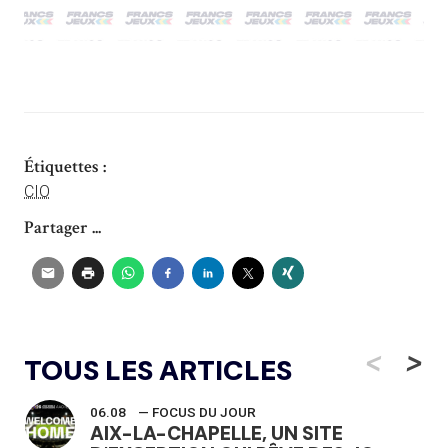
Étiquettes :
CIO
Partager ...
<
>
TOUS LES ARTICLES
06.08
— FOCUS DU JOUR
AIX-LA-CHAPELLE, UN SITE