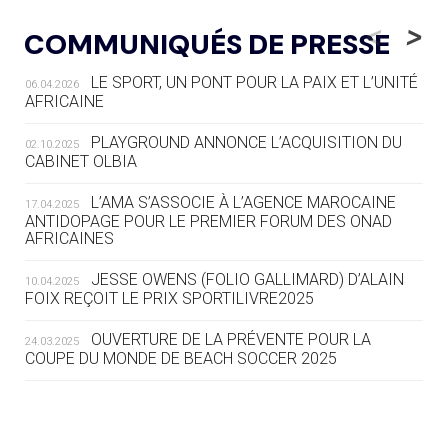
05.08
— LUGE
LE RÊVE DE VOIR LA LUGE ALPINE
<
>
COMMUNIQUÉS DE PRESSE
AUX JO « N'EST PAS FINI »
LE SPORT, UN PONT POUR LA PAIX ET L’UNITÉ
06.04.2026
05.08
— TIR À L'ARC
AFRICAINE
DES MONDIAUX À BRISBANE SUR LA
ROUTE DES JO 2032
PLAYGROUND ANNONCE L’ACQUISITION DU
02.10.2025
CABINET OLBIA
05.08
— ALPES FRANÇAISES 2030
LE VILLAGE OLYMPIQUE DES ARAVIS
L’AMA S’ASSOCIE À L’AGENCE MAROCAINE
17.04.2025
SE DESSINE
ANTIDOPAGE POUR LE PREMIER FORUM DES ONAD
AFRICAINES
04.08
— FOCUS DU JOUR
JESSE OWENS (FOLIO GALLIMARD) D’ALAIN
10.04.2025
LE COJOP A TROUVÉ SON VILLAGE
FOIX REÇOIT LE PRIX SPORTILIVRE2025
OLYMPIQUE LYONNAIS
OUVERTURE DE LA PRÉVENTE POUR LA
24.03.2025
COUPE DU MONDE DE BEACH SOCCER 2025
04.08
— ALLEMAGNE
« L'ALLEMAGNE PEUT DÉMONTRER
COMMENT ORGANISER DES JO
RESPONSABLES »
L’AMA FÉLICITE RICHARD POUND ET VALÉRIE
24.03.2025
FOURNEYRON, RÉCOMPENSÉS DE L’ORDRE OLYMPIQUE