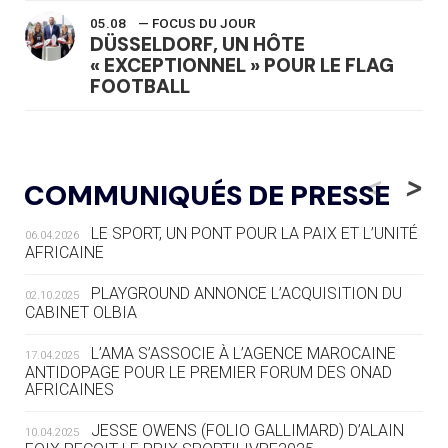
05.08
— FOCUS DU JOUR
DÜSSELDORF, UN HÔTE
« EXCEPTIONNEL » POUR LE FLAG
FOOTBALL
05.08
— LUGE
LE RÊVE DE VOIR LA LUGE ALPINE
<
>
COMMUNIQUÉS DE PRESSE
AUX JO « N'EST PAS FINI »
LE SPORT, UN PONT POUR LA PAIX ET L’UNITÉ
06.04.2026
05.08
— TIR À L'ARC
AFRICAINE
DES MONDIAUX À BRISBANE SUR LA
ROUTE DES JO 2032
PLAYGROUND ANNONCE L’ACQUISITION DU
02.10.2025
CABINET OLBIA
05.08
— ALPES FRANÇAISES 2030
LE VILLAGE OLYMPIQUE DES ARAVIS
L’AMA S’ASSOCIE À L’AGENCE MAROCAINE
17.04.2025
SE DESSINE
ANTIDOPAGE POUR LE PREMIER FORUM DES ONAD
AFRICAINES
04.08
— FOCUS DU JOUR
JESSE OWENS (FOLIO GALLIMARD) D’ALAIN
10.04.2025
LE COJOP A TROUVÉ SON VILLAGE