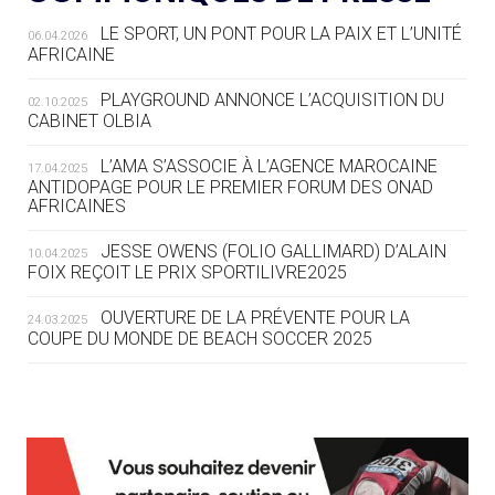
LE SPORT, UN PONT POUR LA PAIX ET L’UNITÉ
06.04.2026
05.08
— TIR À L'ARC
AFRICAINE
DES MONDIAUX À BRISBANE SUR LA
ROUTE DES JO 2032
PLAYGROUND ANNONCE L’ACQUISITION DU
02.10.2025
CABINET OLBIA
05.08
— ALPES FRANÇAISES 2030
LE VILLAGE OLYMPIQUE DES ARAVIS
L’AMA S’ASSOCIE À L’AGENCE MAROCAINE
17.04.2025
SE DESSINE
ANTIDOPAGE POUR LE PREMIER FORUM DES ONAD
AFRICAINES
04.08
— FOCUS DU JOUR
JESSE OWENS (FOLIO GALLIMARD) D’ALAIN
10.04.2025
LE COJOP A TROUVÉ SON VILLAGE
FOIX REÇOIT LE PRIX SPORTILIVRE2025
OLYMPIQUE LYONNAIS
OUVERTURE DE LA PRÉVENTE POUR LA
24.03.2025
COUPE DU MONDE DE BEACH SOCCER 2025
04.08
— ALLEMAGNE
« L'ALLEMAGNE PEUT DÉMONTRER
COMMENT ORGANISER DES JO
RESPONSABLES »
L’AMA FÉLICITE RICHARD POUND ET VALÉRIE
24.03.2025
FOURNEYRON, RÉCOMPENSÉS DE L’ORDRE OLYMPIQUE
L’AMA RECHERCHE DES HÔTES POUR LES
13.03.2025
04.08
— ESCRIME
RÉUNIONS DU CONSEIL DE FONDATION ET DU COMITÉ