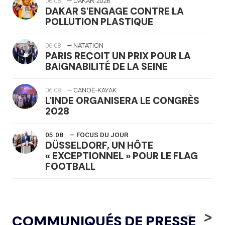
06.08
— DAKAR 2026
DAKAR S'ENGAGE CONTRE LA
POLLUTION PLASTIQUE
06.08
— NATATION
PARIS REÇOIT UN PRIX POUR LA
BAIGNABILITÉ DE LA SEINE
06.08
— CANOË-KAYAK
L'INDE ORGANISERA LE CONGRÈS
2028
05.08
— FOCUS DU JOUR
DÜSSELDORF, UN HÔTE
« EXCEPTIONNEL » POUR LE FLAG
FOOTBALL
05.08
— LUGE
LE RÊVE DE VOIR LA LUGE ALPINE
<
>
COMMUNIQUÉS DE PRESSE
AUX JO « N'EST PAS FINI »