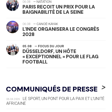
06.08
— NATATION
PARIS REÇOIT UN PRIX POUR LA
BAIGNABILITÉ DE LA SEINE
06.08
— CANOË-KAYAK
L'INDE ORGANISERA LE CONGRÈS
2028
05.08
— FOCUS DU JOUR
DÜSSELDORF, UN HÔTE
« EXCEPTIONNEL » POUR LE FLAG
FOOTBALL
05.08
— LUGE
LE RÊVE DE VOIR LA LUGE ALPINE
<
>
COMMUNIQUÉS DE PRESSE
AUX JO « N'EST PAS FINI »
LE SPORT, UN PONT POUR LA PAIX ET L’UNITÉ
06.04.2026
05.08
— TIR À L'ARC
AFRICAINE
DES MONDIAUX À BRISBANE SUR LA
ROUTE DES JO 2032