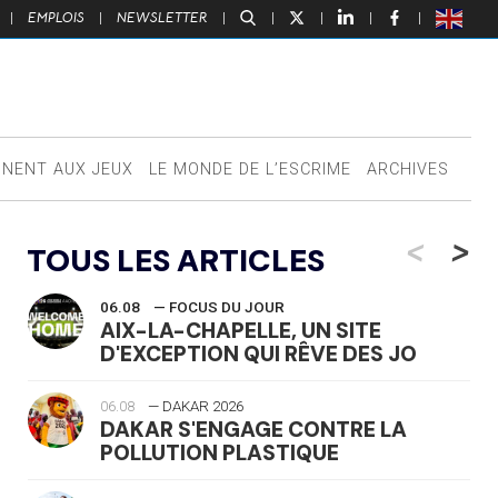
|
EMPLOIS
|
NEWSLETTER
|
|
|
|
|
NNENT AUX JEUX
LE MONDE DE L’ESCRIME
ARCHIVES
<
>
TOUS LES ARTICLES
06.08
— FOCUS DU JOUR
AIX-LA-CHAPELLE, UN SITE
D'EXCEPTION QUI RÊVE DES JO
06.08
— DAKAR 2026
DAKAR S'ENGAGE CONTRE LA
POLLUTION PLASTIQUE