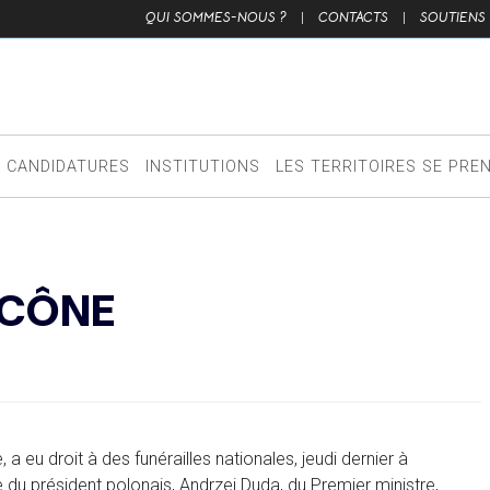
QUI SOMMES-NOUS ?
|
CONTACTS
|
SOUTIENS
CANDIDATURES
INSTITUTIONS
LES TERRITOIRES SE PRE
ICÔNE
 a eu droit à des funérailles nationales, jeudi dernier à
e du président polonais, Andrzej Duda, du Premier ministre,