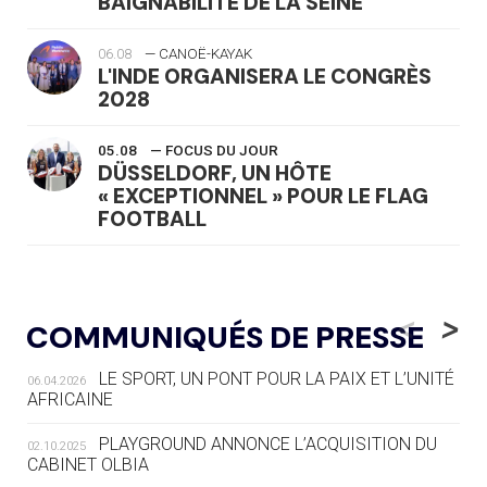
BAIGNABILITÉ DE LA SEINE
06.08
— CANOË-KAYAK
L'INDE ORGANISERA LE CONGRÈS
2028
05.08
— FOCUS DU JOUR
DÜSSELDORF, UN HÔTE
« EXCEPTIONNEL » POUR LE FLAG
FOOTBALL
05.08
— LUGE
LE RÊVE DE VOIR LA LUGE ALPINE
<
>
COMMUNIQUÉS DE PRESSE
AUX JO « N'EST PAS FINI »
LE SPORT, UN PONT POUR LA PAIX ET L’UNITÉ
06.04.2026
05.08
— TIR À L'ARC
AFRICAINE
DES MONDIAUX À BRISBANE SUR LA
ROUTE DES JO 2032
PLAYGROUND ANNONCE L’ACQUISITION DU
02.10.2025
CABINET OLBIA
05.08
— ALPES FRANÇAISES 2030